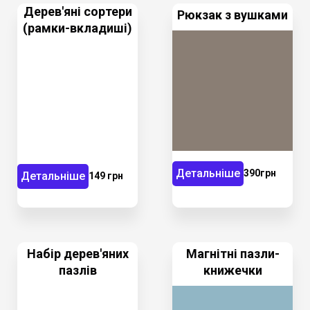
Дерев'яні сортери
Рюкзак з вушками
(рамки-вкладиші)
Детальніше
390грн
Детальніше
149 грн
Набір дерев'яних
Магнітні пазли-
пазлів
книжечки