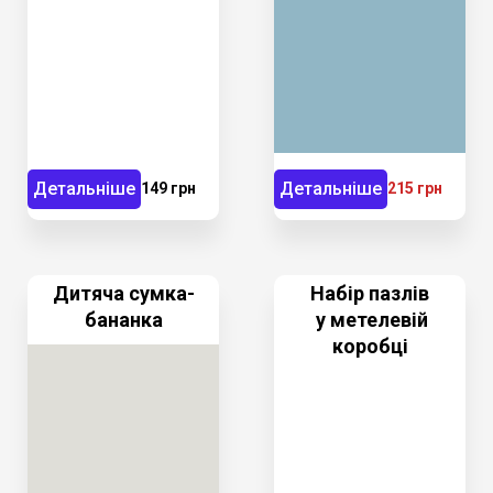
Детальніше
Детальніше
149 грн
215 грн
Дитяча сумка-
Набір пазлів
бананка
у метелевій
коробці