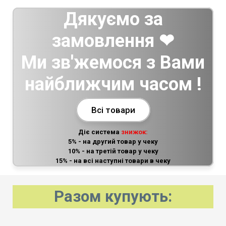
Дякуємо за
замовлення ❤
Ми зв'жемося з Вами
найближчим часом !
Всі товари
Діє система
знижок:
5% - на другий товар у чеку
10% - на третій товар у чеку
15% - на всі наступні товари в чеку
Разом купують: