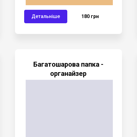
Детальніше
180 грн
Багатошарова папка -
органайзер