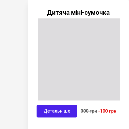
Дитяча міні-сумочка
Детальніше
300 грн
-100 грн