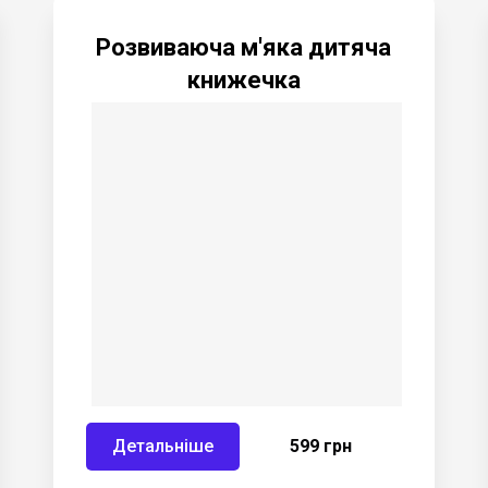
Розвиваюча м'яка дитяча
книжечка
Детальніше
599 грн