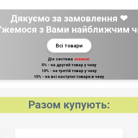
Дякуємо за замовлення ❤
'жемося з Вами найближчим ч
Всі товари
Діє система
знижок:
5% - на другий товар у чеку
10% - на третій товар у чеку
15% - на всі наступні товари в чеку
Разом купують: