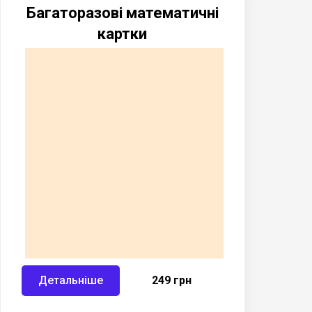
Багаторазові математичні
картки
Детальніше
249 грн