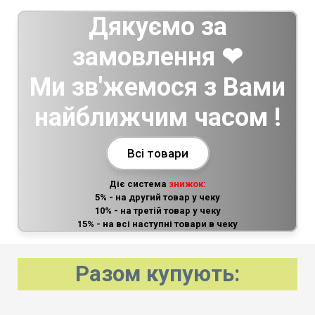
Дякуємо за
замовлення ❤
Ми зв'жемося з Вами
найближчим часом !
Всі товари
Діє система
знижок:
5% - на другий товар у чеку
10% - на третій товар у чеку
15% - на всі наступні товари в чеку
Разом купують: