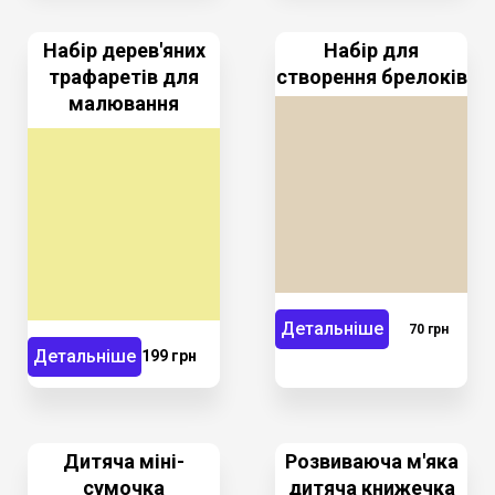
Набір дерев'яних
Набір для
трафаретів для
створення брелоків
малювання
Детальніше
70 грн
Детальніше
199 грн
Дитяча міні-
Розвиваюча м'яка
сумочка
дитяча книжечка