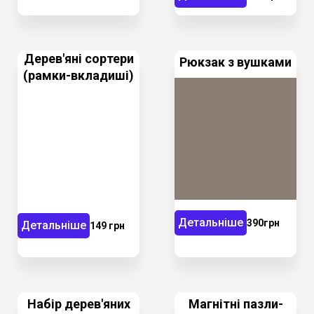
Дерев'яні сортери
Рюкзак з вушками
(рамки-вкладиші)
Детальніше
390грн
Детальніше
149 грн
Набір дерев'яних
Магнітні пазли-