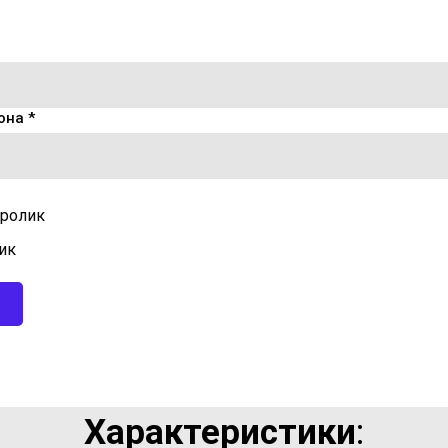
она *
ролик
ик
Характеристики
: