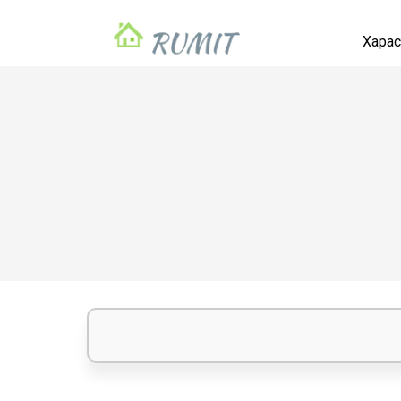
Харас